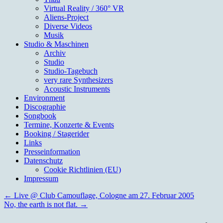
Virtual Reality / 360° VR
Aliens-Project
Diverse Videos
Musik
Studio & Maschinen
Archiv
Studio
Studio-Tagebuch
very rare Synthesizers
Acoustic Instruments
Environment
Discographie
Songbook
Termine, Konzerte & Events
Booking / Stagerider
Links
Presseinformation
Datenschutz
Cookie Richtlinien (EU)
Impressum
←
Live @ Club Camouflage, Cologne am 27. Februar 2005
No, the earth is not flat.
→