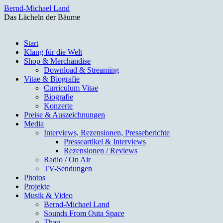
Bernd-Michael Land
Das Lächeln der Bäume
Zum
Start
Inhalt
Klang für die Welt
springen
Shop & Merchandise
Download & Streaming
Vitae & Biografie
Curriculum Vitae
Biografie
Konzerte
Preise & Auszeichnungen
Media
Interviews, Rezensionen, Presseberichte
Presseartikel & Interviews
Rezensionen / Reviews
Radio / On Air
TV-Sendungen
Photos
Projekte
Musik & Video
Bernd-Michael Land
Sounds From Outa Space
Thau