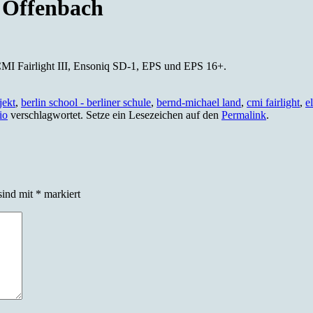
 Offenbach
CMI Fairlight III, Ensoniq SD-1, EPS und EPS 16+.
jekt
,
berlin school - berliner schule
,
bernd-michael land
,
cmi fairlight
,
e
io
verschlagwortet. Setze ein Lesezeichen auf den
Permalink
.
sind mit
*
markiert