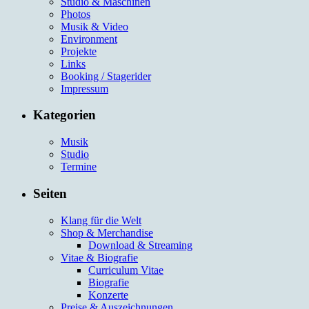
Studio & Maschinen
Photos
Musik & Video
Environment
Projekte
Links
Booking / Stagerider
Impressum
Kategorien
Musik
Studio
Termine
Seiten
Klang für die Welt
Shop & Merchandise
Download & Streaming
Vitae & Biografie
Curriculum Vitae
Biografie
Konzerte
Preise & Auszeichnungen