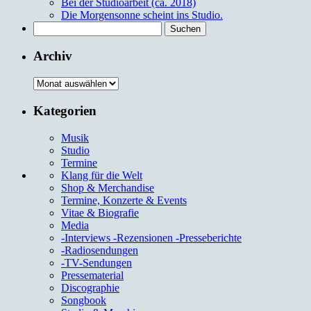
Bei der Studioarbeit (ca. 2018)
Die Morgensonne scheint ins Studio.
Suchen
nach:
Archiv
Archiv
Kategorien
Musik
Studio
Termine
Klang für die Welt
Shop & Merchandise
Termine, Konzerte & Events
Vitae & Biografie
Media
-Interviews -Rezensionen -Presseberichte
-Radiosendungen
-TV-Sendungen
Pressematerial
Discographie
Songbook