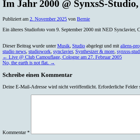
Im Jahr 2000 @ SynxsS-Studio,
Publiziert am
2. November 2025
von
Bernie
Ein älteres Studiofoto vom 9. September 2000 mit NED Synclavier, 
Dieser Beitrag wurde unter
Musik
,
Studio
abgelegt und mit
aliens-pro
studio news
,
studiowork
,
synclavier
,
Synthesizer & more
,
synxss-stud
←
Live @ Club Camouflage, Cologne am 27. Februar 2005
No, the earth is not flat.
→
Schreibe einen Kommentar
Deine E-Mail-Adresse wird nicht veröffentlicht.
Erforderliche Felder 
Kommentar
*