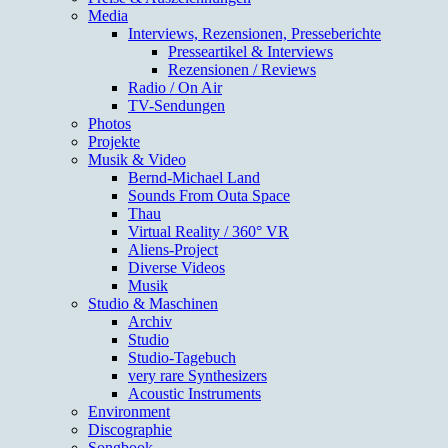
Media
Interviews, Rezensionen, Presseberichte
Presseartikel & Interviews
Rezensionen / Reviews
Radio / On Air
TV-Sendungen
Photos
Projekte
Musik & Video
Bernd-Michael Land
Sounds From Outa Space
Thau
Virtual Reality / 360° VR
Aliens-Project
Diverse Videos
Musik
Studio & Maschinen
Archiv
Studio
Studio-Tagebuch
very rare Synthesizers
Acoustic Instruments
Environment
Discographie
Songbook