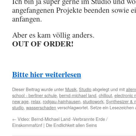
Ich bin ja super gerne im Studio und wo
angefangenen Projekte beenden sowie e
anfangen.
Aber es kam völlig anders.
OUT OF ORDER!
Bitte hier weiterlesen
Dieser Beitrag wurde unter
Musik
,
Studio
abgelegt und mit
alien
school - berliner schule
,
bernd-michael land
,
chillout
,
electronic 
new age
,
relax
,
rodgau-hainhausen
,
studiowork
,
Synthesizer & 
studio
,
wasserschaden
verschlagwortet. Setze ein Lesezeichen
←
Video: Bernd-Michael Land -Verbrannte Erde /
Einskommafünf | Die Endlichkeit allen Seins