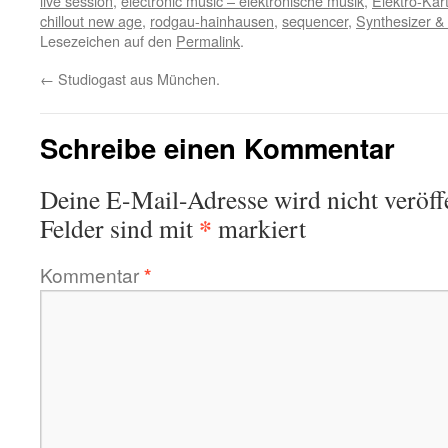
live session
,
electronic music – elektronische musik
,
Elektro-Kart
chillout new age
,
rodgau-hainhausen
,
sequencer
,
Synthesizer &
Lesezeichen auf den
Permalink
.
←
Studiogast aus München.
Schreibe einen Kommentar
Deine E-Mail-Adresse wird nicht veröffe
*
Felder sind mit
markiert
Kommentar
*