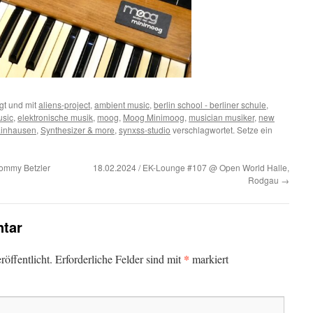
gt und mit
aliens-project
,
ambient music
,
berlin school - berliner schule
,
usic
,
elektronische musik
,
moog
,
Moog Minimoog
,
musician musiker
,
new
ainhausen
,
Synthesizer & more
,
synxss-studio
verschlagwortet. Setze ein
Tommy Betzler
18.02.2024 / EK-Lounge #107 @ Open World Halle,
Rodgau
→
tar
*
öffentlicht.
Erforderliche Felder sind mit
markiert