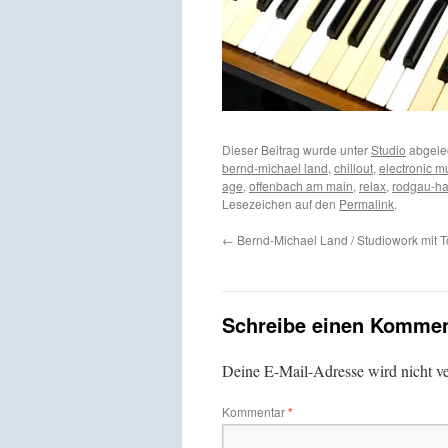
Dieser Beitrag wurde unter
Studio
abgele
bernd-michael land
,
chillout
,
electronic m
age
,
offenbach am main
,
relax
,
rodgau-h
Lesezeichen auf den
Permalink
.
←
Bernd-Michael Land / Studiowork mit 
Schreibe einen Kommen
Deine E-Mail-Adresse wird nicht ver
Kommentar
*