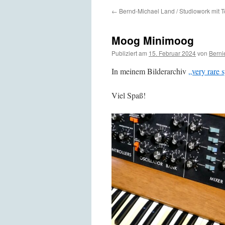
←
Bernd-Michael Land / Studiowork mit 
Moog Minimoog
Publiziert am
15. Februar 2024
von
Berni
In meinem Bilderarchiv
„very rare 
Viel Spaß!