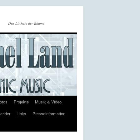
Das Lächeln der Bäume
otos
Projekte
Musik & Video
erider
Links
Presseinformation