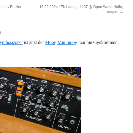
Tommy Betzler
18.02.2024 / EK-Lounge #107 @ Open World Halle,
Rodgau
→
e
synthesizers“
ist jetzt der
Moog Minimoog
neu hinzugekommen.