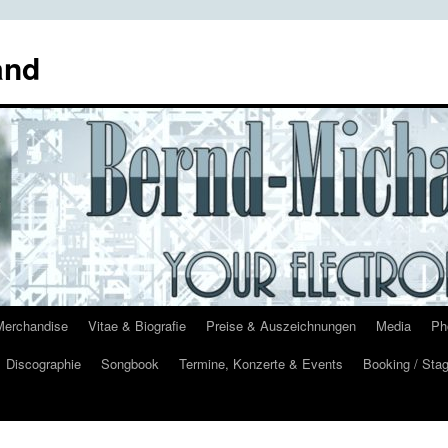
and
Merchandise
Vitae & Biografie
Preise & Auszeichnungen
Media
Ph
Discographie
Songbook
Termine, Konzerte & Events
Booking / Stag