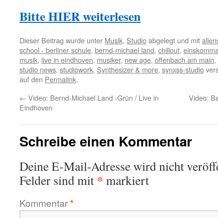
Bitte HIER weiterlesen
Dieser Beitrag wurde unter
Musik
,
Studio
abgelegt und mit
alien
school - berliner schule
,
bernd-michael land
,
chillout
,
einskomma
musik
,
live in eindhoven
,
musiker
,
new age
,
offenbach am main
,
studio news
,
studiowork
,
Synthesizer & more
,
synxss-studio
vers
auf den
Permalink
.
←
Video: Bernd-Michael Land -Grün / Live in
Video: Be
Eindhoven
Schreibe einen Kommentar
Deine E-Mail-Adresse wird nicht veröffe
*
Felder sind mit
markiert
Kommentar
*