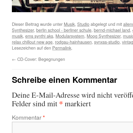
Dieser Beitrag wurde unter
Musik
,
Studio
abgelegt und mit
alien
Synthesizer
,
berlin school - berliner schule
,
bernd-michael land
,
musik
,
ems synthi aks
,
Modularsystem
,
Moog Synthesizer
,
musi
relax chillout new age
,
rodgau-hainhausen
,
synxss-studio
,
vinta
Lesezeichen auf den
Permalink
.
←
CD-Cover: Begegnungen
Schreibe einen Kommentar
Deine E-Mail-Adresse wird nicht veröffe
*
Felder sind mit
markiert
Kommentar
*