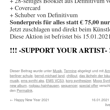
+ 28-seitiges Booklet aus Definitivum 
+ Covercard
+ Schuber von Definitivum
Sonderpreis für alles statt € 75,00 nur
Jetzt zuschlagen und direkt beim Künstle
Diese Aktion ist befristet bis 15.01.202
!!! -SUPPORT YOUR ARTIST- !
Dieser Beitrag wurde unter
Musik
,
Termine
abgelegt und mit
Am
berliner schule
,
bernd-michael land
,
chillout
,
das lächeln der bä
musik
,
ems synthi aks
,
EMS VCS3
,
korg synthesizer
,
Moog Synt
new album
,
rodgau-hainhausen
,
sequencer
,
special offer
verschl
den
Permalink
.
←
Happy New Year 2021
16.01.2021
li