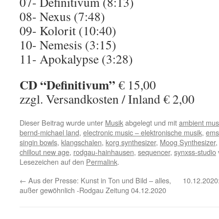
07- Definitivum (8:13)
08- Nexus (7:48)
09- Kolorit (10:40)
10- Nemesis (3:15)
11- Apokalypse (3:28)
CD “Definitivum”
€ 15,00
zzgl. Versandkosten / Inland € 2,00
Dieser Beitrag wurde unter
Musik
abgelegt und mit
ambient mus
bernd-michael land
,
electronic music – elektronische musik
,
ems 
singin bowls
,
klangschalen
,
korg synthesizer
,
Moog Synthesizer
chillout new age
,
rodgau-hainhausen
,
sequencer
,
synxss-studio
Lesezeichen auf den
Permalink
.
←
Aus der Presse: Kunst in Ton und Bild – alles,
10.12.2020:
außer gewöhnlich -Rodgau Zeitung 04.12.2020