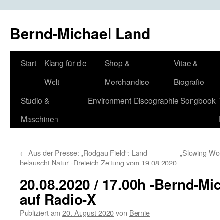
Bernd-Michael Land
Zum
Start
Klang für die
Shop &
Vitae &
Inhalt
Welt
Merchandise
Biografie
springen
Studio &
Environment
Discographie
Songbook
Maschinen
←
Aus der Presse: „Rodgau Field“: Land
„Slowing Wo
belauscht Natur -Dreieich Zeitung vom 19.08.2020
20.08.2020 / 17.00h -Bernd-Mic
auf Radio-X
Publiziert am
20. August 2020
von
Bernie