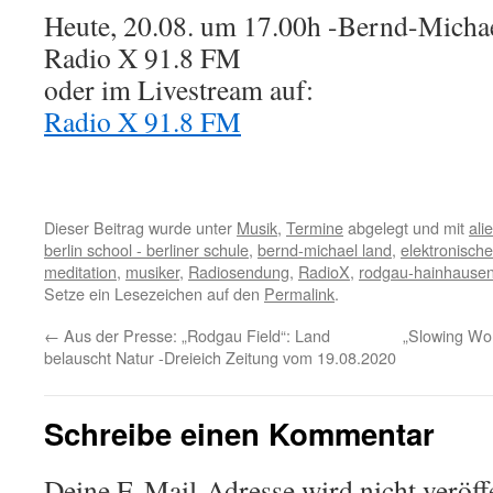
Heute, 20.08. um 17.00h -Bernd-Michae
Radio X 91.8 FM
oder im Livestream auf:
Radio X 91.8 FM
Dieser Beitrag wurde unter
Musik
,
Termine
abgelegt und mit
ali
berlin school - berliner schule
,
bernd-michael land
,
elektronisch
meditation
,
musiker
,
Radiosendung
,
RadioX
,
rodgau-hainhause
Setze ein Lesezeichen auf den
Permalink
.
←
Aus der Presse: „Rodgau Field“: Land
„Slowing Wo
belauscht Natur -Dreieich Zeitung vom 19.08.2020
Schreibe einen Kommentar
Deine E-Mail-Adresse wird nicht veröffe