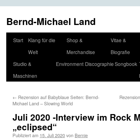
Bernd-Michael Land
Zum
Start
Klang für die
Shop &
Vitae &
Inhalt
Welt
Merchandise
Biografie
springen
Studio &
Environment
Discographie
Songbook
Maschinen
←
Rezension auf Babyblaue Seiten: Bernd-
Rezension
Michael Land – Slowing World
Juli 2020 -Interview im Rock 
„eclipsed“
Publiziert am
15. Juli 2020
von
Bernie