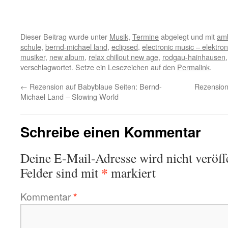
Dieser Beitrag wurde unter
Musik
,
Termine
abgelegt und mit
amb
schule
,
bernd-michael land
,
eclipsed
,
electronic music – elektro
musiker
,
new album
,
relax chillout new age
,
rodgau-hainhausen
verschlagwortet. Setze ein Lesezeichen auf den
Permalink
.
←
Rezension auf Babyblaue Seiten: Bernd-
Rezension
Michael Land – Slowing World
Schreibe einen Kommentar
Deine E-Mail-Adresse wird nicht veröffe
*
Felder sind mit
markiert
Kommentar
*