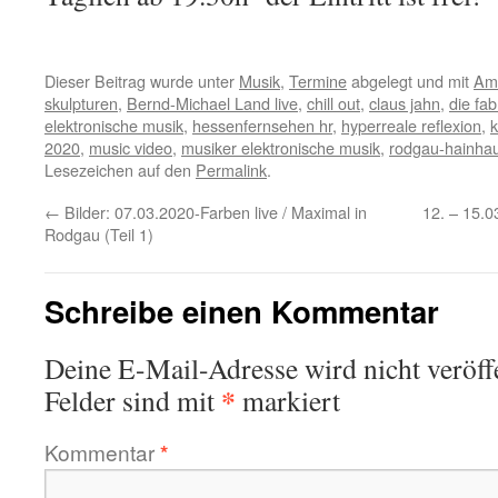
Dieser Beitrag wurde unter
Musik
,
Termine
abgelegt und mit
Amb
skulpturen
,
Bernd-Michael Land live
,
chill out
,
claus jahn
,
die fab
elektronische musik
,
hessenfernsehen hr
,
hyperreale reflexion
,
k
2020
,
music video
,
musiker elektronische musik
,
rodgau-hainha
Lesezeichen auf den
Permalink
.
←
Bilder: 07.03.2020-Farben live / Maximal in
12. – 15.0
Rodgau (Teil 1)
Schreibe einen Kommentar
Deine E-Mail-Adresse wird nicht veröffe
*
Felder sind mit
markiert
Kommentar
*