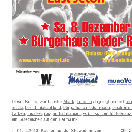
Dieser Beitrag wurde unter
Musik
,
Termine
abgelegt und mit
alb
music
,
bernd-michael land
,
bürgerhaus nieder-roden
,
electronic
Farben
,
musiker
,
rodgau-hainhausen
,
w. i. r. konzert für toleranz
ein Lesezeichen auf den
Permalink
.
←
01.12.2018 -Kochen auf der Showbühne vom
09.12