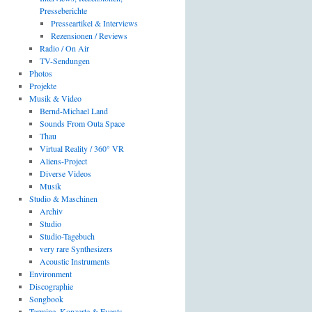
Presseberichte
Presseartikel & Interviews
Rezensionen / Reviews
Radio / On Air
TV-Sendungen
Photos
Projekte
Musik & Video
Bernd-Michael Land
Sounds From Outa Space
Thau
Virtual Reality / 360° VR
Aliens-Project
Diverse Videos
Musik
Studio & Maschinen
Archiv
Studio
Studio-Tagebuch
very rare Synthesizers
Acoustic Instruments
Environment
Discographie
Songbook
Termine, Konzerte & Events