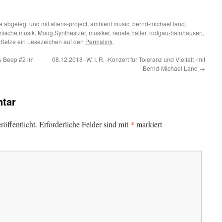
e
abgelegt und mit
aliens-project
,
ambient music
,
bernd-michael land
,
onische musik
,
Moog Synthesizer
,
musiker
,
renate haller
,
rodgau-hainhausen
,
 Setze ein Lesezeichen auf den
Permalink
.
 & Beep #2 im
08.12.2018 -W. I. R. -Konzert für Toleranz und Vielfalt -mit
Bernd-Michael Land
→
tar
*
öffentlicht.
Erforderliche Felder sind mit
markiert