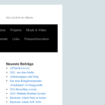
Das Lächeln der Bäume
otos
Projekte
Musik & Video
erider
Links
Presseinformation
Neueste Beiträge
ATTACKAAAA!
2021 -aus dem Studio
Arbeitsmappen sind fertig
Das neue Klangkunstprojekt
„Fundament“ ist fertiggestellt.
2016 Recording session.
2010 -Walhalla Modular System
Electronic Attack Party in Seelze
Electronic Attack XIX 2026