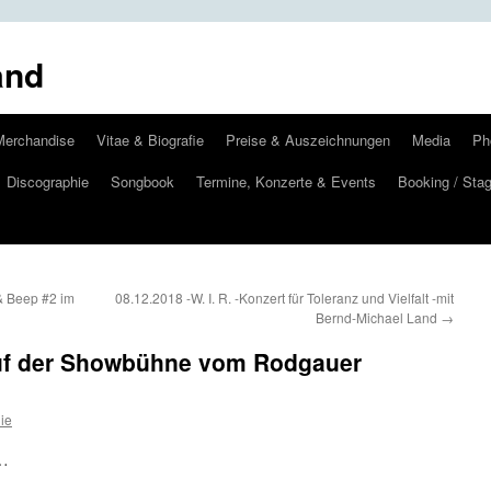
and
Merchandise
Vitae & Biografie
Preise & Auszeichnungen
Media
Ph
Discographie
Songbook
Termine, Konzerte & Events
Booking / Stag
 & Beep #2 im
08.12.2018 -W. I. R. -Konzert für Toleranz und Vielfalt -mit
Bernd-Michael Land
→
auf der Showbühne vom Rodgauer
ie
 …