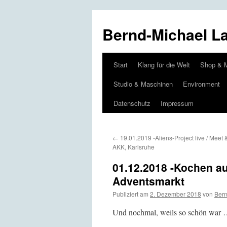
Bernd-Michael L
Start
Klang für die Welt
Shop & 
Zum
Studio & Maschinen
Environment
Inhalt
Datenschutz
Impressum
springen
←
19.01.2019 -Aliens-Project live / Meet
AKK, Karlsruhe
01.12.2018 -Kochen 
Adventsmarkt
Publiziert am
2. Dezember 2018
von
Bern
Und nochmal, weils so schön war