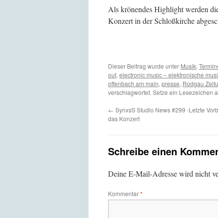
Als krönendes Highlight werden d
Konzert in der Schloßkirche abges
Dieser Beitrag wurde unter
Musik
,
Termin
out
,
electronic music – elektronische mus
offenbach am main
,
presse
,
Rodgau Zeit
verschlagwortet. Setze ein Lesezeichen 
←
SynxsS Studio News #299 -Letzte Vorb
das Konzert
Schreibe einen Kommen
Deine E-Mail-Adresse wird nicht ver
Kommentar
*