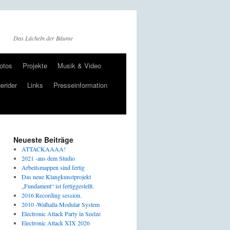
Das Lächeln der Bäume
otos
Projekte
Musik & Video
erider
Links
Presseinformation
Neueste Beiträge
ATTACKAAAA!
2021 -aus dem Studio
Arbeitsmappen sind fertig
Das neue Klangkunstprojekt
„Fundament“ ist fertiggestellt.
2016 Recording session.
2010 -Walhalla Modular System
Electronic Attack Party in Seelze
Electronic Attack XIX 2026