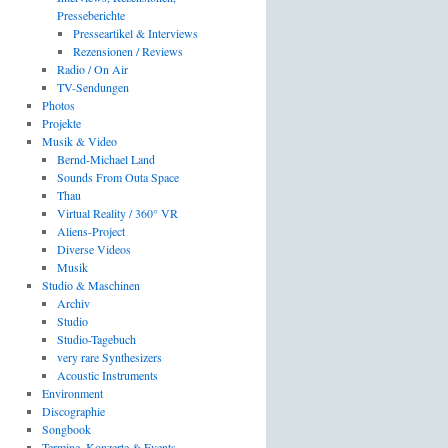
Presseberichte
Presseartikel & Interviews
Rezensionen / Reviews
Radio / On Air
TV-Sendungen
Photos
Projekte
Musik & Video
Bernd-Michael Land
Sounds From Outa Space
Thau
Virtual Reality / 360° VR
Aliens-Project
Diverse Videos
Musik
Studio & Maschinen
Archiv
Studio
Studio-Tagebuch
very rare Synthesizers
Acoustic Instruments
Environment
Discographie
Songbook
Termine, Konzerte & Events