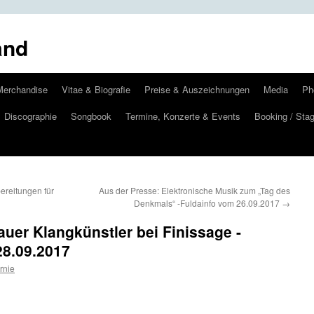
and
Merchandise
Vitae & Biografie
Preise & Auszeichnungen
Media
Ph
Discographie
Songbook
Termine, Konzerte & Events
Booking / Stag
ereitungen für
Aus der Presse: Elektronische Musik zum „Tag des
Denkmals“ -Fuldainfo vom 26.09.2017
→
uer Klangkünstler bei Finissage -
8.09.2017
rnie