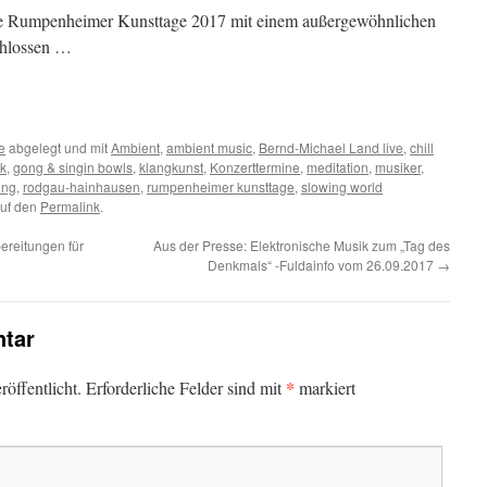
ie Rumpenheimer Kunsttage 2017 mit einem außergewöhnlichen
chlossen …
e
abgelegt und mit
Ambient
,
ambient music
,
Bernd-Michael Land live
,
chill
ik
,
gong & singin bowls
,
klangkunst
,
Konzerttermine
,
meditation
,
musiker
,
ung
,
rodgau-hainhausen
,
rumpenheimer kunsttage
,
slowing world
auf den
Permalink
.
ereitungen für
Aus der Presse: Elektronische Musik zum „Tag des
Denkmals“ -Fuldainfo vom 26.09.2017
→
tar
*
öffentlicht.
Erforderliche Felder sind mit
markiert