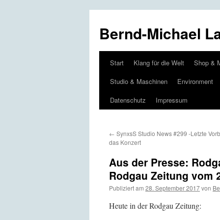
Bernd-Michael L
Start
Klang für die Welt
Shop & 
Zum
Studio & Maschinen
Environment
Inhalt
Datenschutz
Impressum
springen
←
SynxsS Studio News #299 -Letzte Vorb
das Konzert
Aus der Presse: Rodga
Rodgau Zeitung vom 2
Publiziert am
28. September 2017
von
Be
Heute in der Rodgau Zeitung: