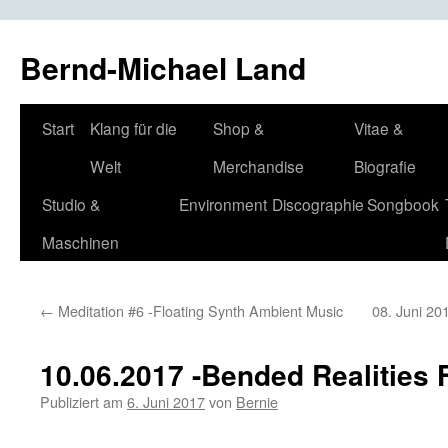
Bernd-Michael Land
Zum
Start
Klang für die
Shop &
Vitae &
Inhalt
Welt
Merchandise
Biografie
springen
Studio &
Environment
Discographie
Songbook
Maschinen
←
Meditation #6 -Floating Synth Ambient Music
08. Juni 20
10.06.2017 -Bended Realities F
Publiziert am
6. Juni 2017
von
Bernie