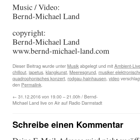
Music / Video:
Bernd-Michael Land
copyright:
Bernd-Michael Land
www.bernd-michael-land.com
Dieser Beitrag wurde unter
Musik
abgelegt und mit
Ambient-Liv
chillout
,
iapetus
,
klangkunst
,
Meeresgrund
,
musiker elektronisch
quadrophonisches konzert
,
rodgau-hainhausen
,
video
verschlag
den
Permalink
.
←
31.12.2016 von 19.00 – 21.00h / Bernd-
Michael Land live on Air auf Radio Darmstadt
Schreibe einen Kommentar