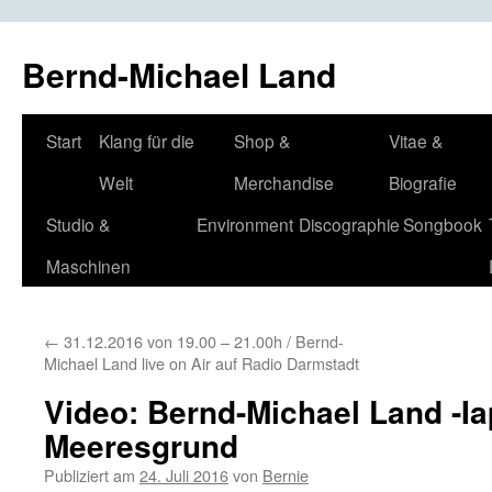
Bernd-Michael Land
Zum
Start
Klang für die
Shop &
Vitae &
Inhalt
Welt
Merchandise
Biografie
springen
Studio &
Environment
Discographie
Songbook
Maschinen
←
31.12.2016 von 19.00 – 21.00h / Bernd-
Michael Land live on Air auf Radio Darmstadt
Video: Bernd-Michael Land -Ia
Meeresgrund
Publiziert am
24. Juli 2016
von
Bernie