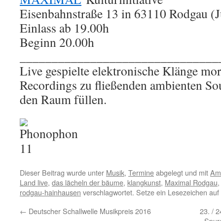
Eisenbahnstraße 13 in 63110 Rodgau (
Einlass ab 19.00h
Beginn 20.00h
_______________________________
Live gespielte elektronische Klänge mor
Recordings zu fließenden ambienten S
den Raum füllen.
Dieser Beitrag wurde unter
Musik
,
Termine
abgelegt und mit
Amb
Land live
,
das lächeln der bäume
,
klangkunst
,
Maximal Rodgau
rodgau-hainhausen
verschlagwortet. Setze ein Lesezeichen au
←
Deutscher Schallwelle Musikpreis 2016
23. / 
Spur