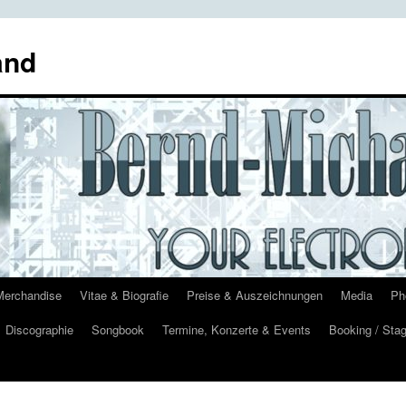
and
Merchandise
Vitae & Biografie
Preise & Auszeichnungen
Media
Ph
Discographie
Songbook
Termine, Konzerte & Events
Booking / Stag