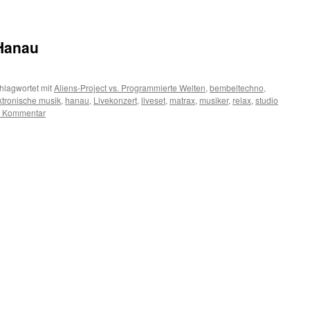
 Hanau
hlagwortet mit
Aliens-Project vs. Programmierte Welten
,
bembeltechno
,
ktronische musik
,
hanau
,
Livekonzert
,
liveset
,
matrax
,
musiker
,
relax
,
studio
n Kommentar