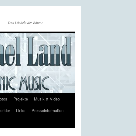
Das Lächeln der Bäume
otos
Projekte
Musik & Video
erider
Links
Presseinformation