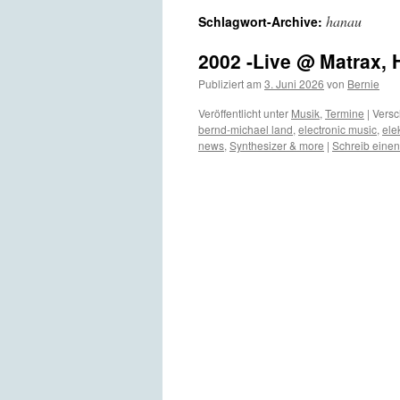
hanau
Schlagwort-Archive:
2002 -Live @ Matrax,
Publiziert am
3. Juni 2026
von
Bernie
Veröffentlicht unter
Musik
,
Termine
|
Versc
bernd-michael land
,
electronic music
,
ele
news
,
Synthesizer & more
|
Schreib eine