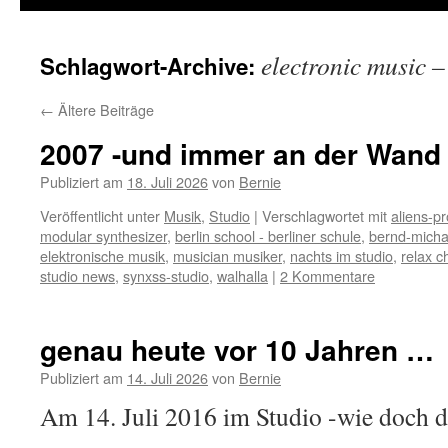
electronic music –
Schlagwort-Archive:
←
Ältere Beiträge
2007 -und immer an der Wand 
Publiziert am
18. Juli 2026
von
Bernie
Veröffentlicht unter
Musik
,
Studio
|
Verschlagwortet mit
aliens-pr
modular synthesizer
,
berlin school - berliner schule
,
bernd-micha
elektronische musik
,
musician musiker
,
nachts im studio
,
relax c
studio news
,
synxss-studio
,
walhalla
|
2 Kommentare
genau heute vor 10 Jahren …
Publiziert am
14. Juli 2026
von
Bernie
Am 14. Juli 2016 im Studio -wie doch di