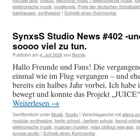
michael land
,
chillout
,
electronic music – elektronische musik
,
ju
elektronische musik
,
musikpreis
,
Preis der deutschen Schallplatt
hainhausen
,
synthesizer
|
Schreib einen Kommentar
SynxsS Studio News #402 -und
soooo viel zu tun.
Publiziert am
4. Juli 2026
von
Bernie
Hallo Freunde und Fans! Die vergangen
einmal wie im Flug vergangen – und ehe 
bereits ein halbes Jahr vorbei. Ich habe i
bewegt und konnte das Projekt „JUICE
Weiterlesen
→
Veröffentlicht unter
Musik
,
Studio
|
Verschlagwortet mit
aliens-pr
modular synthesizer
,
berlin school - berliner schule
,
bernd-micha
elektronische musik
,
musician musiker
,
relax chillout new age
,
r
synxss-studio
|
Schreib einen Kommentar