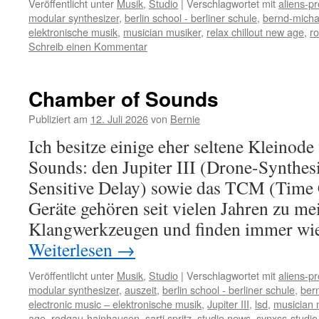
Veröffentlicht unter
Musik
,
Studio
|
Verschlagwortet mit
aliens-pr
modular synthesizer
,
berlin school - berliner schule
,
bernd-micha
elektronische musik
,
musician musiker
,
relax chillout new age
,
r
Schreib einen Kommentar
Chamber of Sounds
Publiziert am
12. Juli 2026
von
Bernie
Ich besitze einige eher seltene Kleinod
Sounds: den Jupiter III (Drone-Synthes
Sensitive Delay) sowie das TCM (Time
Geräte gehören seit vielen Jahren zu m
Klangwerkzeugen und finden immer wi
Weiterlesen
→
Veröffentlicht unter
Musik
,
Studio
|
Verschlagwortet mit
aliens-pr
modular synthesizer
,
auszeit
,
berlin school - berliner schule
,
ber
electronic music – elektronische musik
,
Jupiter III
,
lsd
,
musician 
age
,
rodgau-hainhausen
,
sarti spritz
,
studio news
,
synxss-studio