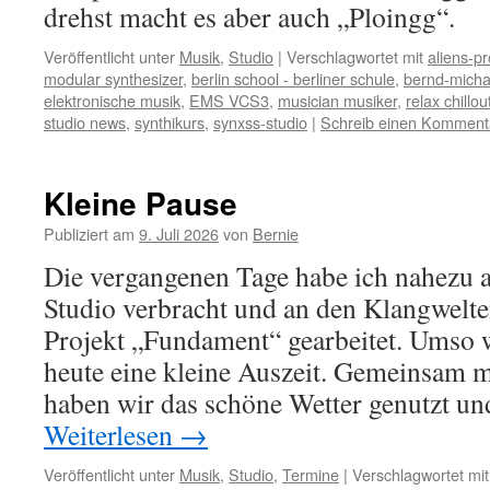
drehst macht es aber auch „Ploingg“.
Veröffentlicht unter
Musik
,
Studio
|
Verschlagwortet mit
aliens-pr
modular synthesizer
,
berlin school - berliner schule
,
bernd-micha
elektronische musik
,
EMS VCS3
,
musician musiker
,
relax chillo
studio news
,
synthikurs
,
synxss-studio
|
Schreib einen Komment
Kleine Pause
Publiziert am
9. Juli 2026
von
Bernie
Die vergangenen Tage habe ich nahezu a
Studio verbracht und an den Klangwelte
Projekt „Fundament“ gearbeitet. Umso
heute eine kleine Auszeit. Gemeinsam m
haben wir das schöne Wetter genutzt u
Weiterlesen
→
Veröffentlicht unter
Musik
,
Studio
,
Termine
|
Verschlagwortet mit