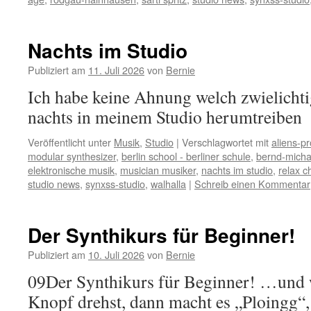
Nachts im Studio
Publiziert am
11. Juli 2026
von
Bernie
Ich habe keine Ahnung welch zwielichti
nachts in meinem Studio herumtreiben
Veröffentlicht unter
Musik
,
Studio
|
Verschlagwortet mit
aliens-pr
modular synthesizer
,
berlin school - berliner schule
,
bernd-micha
elektronische musik
,
musician musiker
,
nachts im studio
,
relax c
studio news
,
synxss-studio
,
walhalla
|
Schreib einen Kommentar
Der Synthikurs für Beginner!
Publiziert am
10. Juli 2026
von
Bernie
09Der Synthikurs für Beginner! …und 
Knopf drehst, dann macht es „Ploingg“,