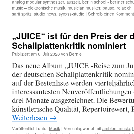
analog modular synthesizer
,
auszeit
,
berlin school - berliner sch
music – elektronische musik
,
musician musiker
,
pause
,
relax chi
sarti spritz
,
studio news
,
synxss-studio
|
Schreib einen Komment
„JUICE“ ist für den Preis der
Schallplattenkritik nominiert
Publiziert am
6. Juli 2026
von
Bernie
Das neue Album „JUICE -Reise zum Jupit
der deutschen Schallplattenkritik nomin
auf der Bestenliste werden vierteljährli
interessantesten Neuveröffentlichungen
drei Monate ausgezeichnet. Die Bewertu
künstlerische Qualität, Repertoirewert,
Weiterlesen
→
Veröffentlicht unter
Musik
|
Verschlagwortet mit
ambient music
,
b