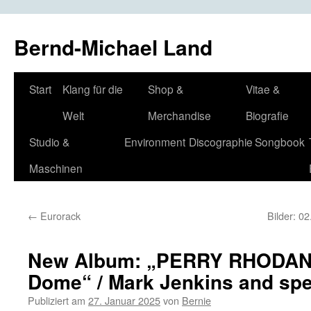
Bernd-Michael Land
Zum
Start
Klang für die
Shop &
Vitae &
Inhalt
Welt
Merchandise
Biografie
springen
Studio &
Environment
Discographie
Songbook
Maschinen
←
Eurorack
Bilder: 
New Album: „PERRY RHODAN:
Dome“ / Mark Jenkins and spe
Publiziert am
27. Januar 2025
von
Bernie