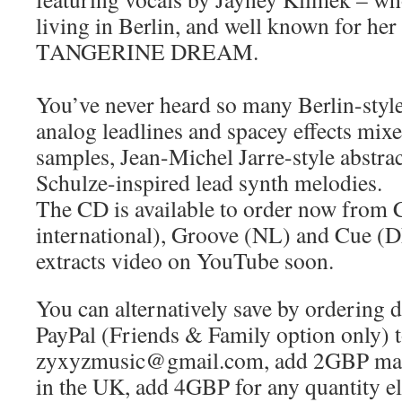
living in Berlin, and well known for he
TANGERINE DREAM.
You’ve never heard so many Berlin-styl
analog leadlines and spacey effects mix
samples, Jean-Michel Jarre-style abstra
Schulze-inspired lead synth melodies.
The CD is available to order now from
international), Groove (NL) and Cue (DE
extracts video on YouTube soon.
You can alternatively save by ordering 
PayPal (Friends & Family option only) 
zyxyzmusic@gmail.com, add 2GBP maili
in the UK, add 4GBP for any quantity e