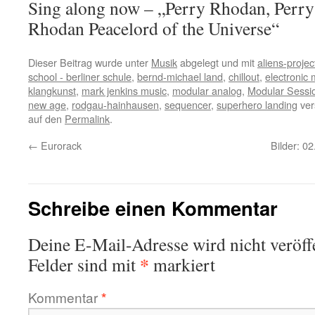
Sing along now – „Perry Rhodan, Perry
Rhodan Peacelord of the Universe“
Dieser Beitrag wurde unter
Musik
abgelegt und mit
aliens-projec
school - berliner schule
,
bernd-michael land
,
chillout
,
electronic 
klangkunst
,
mark jenkins music
,
modular analog
,
Modular Sessi
new age
,
rodgau-hainhausen
,
sequencer
,
superhero landing
ver
auf den
Permalink
.
←
Eurorack
Bilder: 
Schreibe einen Kommentar
Deine E-Mail-Adresse wird nicht veröffe
*
Felder sind mit
markiert
Kommentar
*