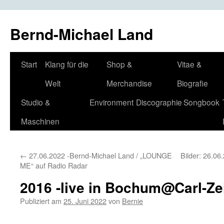
Bernd-Michael Land
Zum
Start
Klang für die
Shop &
Vitae &
Inhalt
Welt
Merchandise
Biografie
springen
Studio &
Environment
Discographie
Songbook
Maschinen
←
27.06.2022 -Bernd-Michael Land / „LOUNGE
Bilder: 26.0
ME“ auf Radio Radar
2016 -live in Bochum@Carl-Ze
Publiziert am
25. Juni 2022
von
Bernie