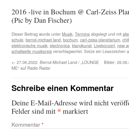
2016 -live in Bochum @ Carl-Zeiss Pla
(Pic by Dan Fischer)
Dieser Beitrag wurde unter
Musik
,
Termine
abgelegt und mit
ali
schule
,
bernd-michael land
,
bochum
,
carl-zeiss planetarium
,
chil
elektronische musik
,
electronica
,
klangkunst
,
Livekonzert
,
new a
schallwelle musikpreis
verschlagwortet. Setze ein Lesezeichen 
←
27.06.2022 -Bernd-Michael Land / „LOUNGE
Bilder: 26.0
ME“ auf Radio Radar
Schreibe einen Kommentar
Deine E-Mail-Adresse wird nicht veröffe
*
Felder sind mit
markiert
Kommentar
*