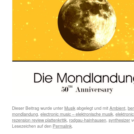
Dieser Beitrag wurde unter
Musik
abgelegt und mit
Ambient
,
ber
mondlandung
,
electronic music – elektronische musik
,
elektronic
rezension review plattenkritik
,
rodgau-hainhausen
,
synthesizer
v
Lesezeichen auf den
Permalink
.