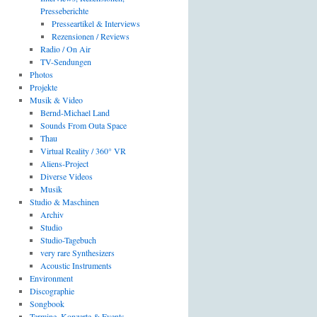
Presseberichte
Presseartikel & Interviews
Rezensionen / Reviews
Radio / On Air
TV-Sendungen
Photos
Projekte
Musik & Video
Bernd-Michael Land
Sounds From Outa Space
Thau
Virtual Reality / 360° VR
Aliens-Project
Diverse Videos
Musik
Studio & Maschinen
Archiv
Studio
Studio-Tagebuch
very rare Synthesizers
Acoustic Instruments
Environment
Discographie
Songbook
Termine, Konzerte & Events