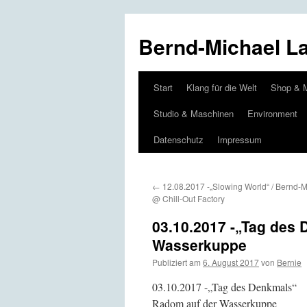
Bernd-Michael L
Start
Klang für die Welt
Shop & 
Zum
Studio & Maschinen
Environment
Inhalt
Datenschutz
Impressum
springen
←
12.08.2017 -„Slowing World“ / Bernd-M
@ Chill-Out Factory
03.10.2017 -„Tag des
Wasserkuppe
Publiziert am
6. August 2017
von
Bernie
03.10.2017 -„Tag des Denkmals“
Radom auf der Wasserkuppe