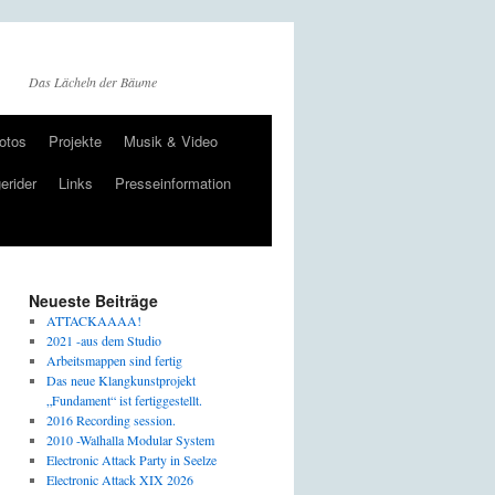
Das Lächeln der Bäume
otos
Projekte
Musik & Video
erider
Links
Presseinformation
Neueste Beiträge
ATTACKAAAA!
2021 -aus dem Studio
Arbeitsmappen sind fertig
Das neue Klangkunstprojekt
„Fundament“ ist fertiggestellt.
2016 Recording session.
2010 -Walhalla Modular System
Electronic Attack Party in Seelze
Electronic Attack XIX 2026