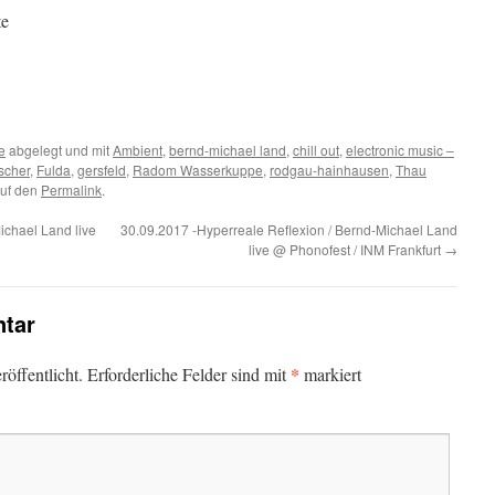
te
e
abgelegt und mit
Ambient
,
bernd-michael land
,
chill out
,
electronic music –
scher
,
Fulda
,
gersfeld
,
Radom Wasserkuppe
,
rodgau-hainhausen
,
Thau
auf den
Permalink
.
ichael Land live
30.09.2017 -Hyperreale Reflexion / Bernd-Michael Land
live @ Phonofest / INM Frankfurt
→
tar
*
öffentlicht.
Erforderliche Felder sind mit
markiert