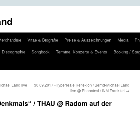
and
Merchandise
Vitae & Biografie
Preise & Auszeichnungen
Media
Ph
Discographie
Songbook
Termine, Konzerte & Events
Booking / Stag
ichael Land live
30.09.2017 -Hyperreale Reflexion / Bernd-Michael Land
live @ Phonofest / INM Frankfurt
→
 Denkmals“ / THAU @ Radom auf der