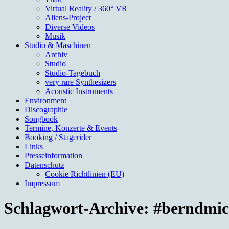
Virtual Reality / 360° VR
Aliens-Project
Diverse Videos
Musik
Studio & Maschinen
Archiv
Studio
Studio-Tagebuch
very rare Synthesizers
Acoustic Instruments
Environment
Discographie
Songbook
Termine, Konzerte & Events
Booking / Stagerider
Links
Presseinformation
Datenschutz
Cookie Richtlinien (EU)
Impressum
Schlagwort-Archive:
#berndmic