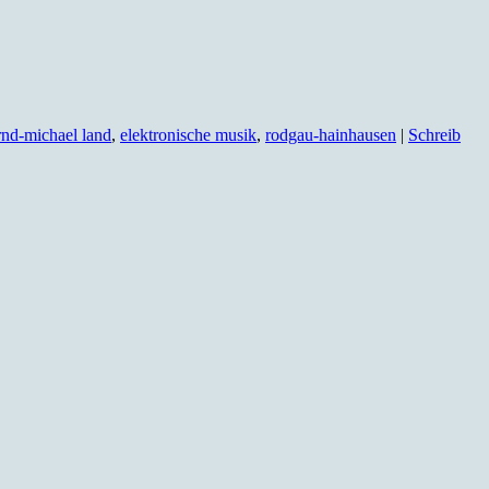
rnd-michael land
,
elektronische musik
,
rodgau-hainhausen
|
Schreib