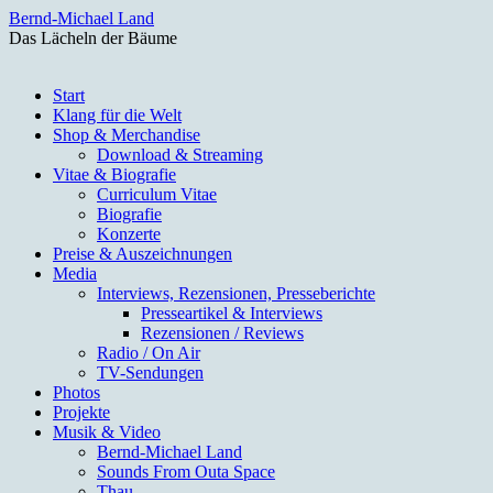
Bernd-Michael Land
Das Lächeln der Bäume
Zum
Start
Inhalt
Klang für die Welt
springen
Shop & Merchandise
Download & Streaming
Vitae & Biografie
Curriculum Vitae
Biografie
Konzerte
Preise & Auszeichnungen
Media
Interviews, Rezensionen, Presseberichte
Presseartikel & Interviews
Rezensionen / Reviews
Radio / On Air
TV-Sendungen
Photos
Projekte
Musik & Video
Bernd-Michael Land
Sounds From Outa Space
Thau