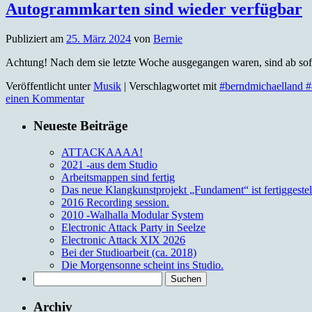
Autogrammkarten sind wieder verfügbar
Publiziert am
25. März 2024
von
Bernie
Achtung! Nach dem sie letzte Woche ausgegangen waren, sind ab sof
Veröffentlicht unter
Musik
|
Verschlagwortet mit
#berndmichaelland 
einen Kommentar
Neueste Beiträge
ATTACKAAAA!
2021 -aus dem Studio
Arbeitsmappen sind fertig
Das neue Klangkunstprojekt „Fundament“ ist fertiggestell
2016 Recording session.
2010 -Walhalla Modular System
Electronic Attack Party in Seelze
Electronic Attack XIX 2026
Bei der Studioarbeit (ca. 2018)
Die Morgensonne scheint ins Studio.
Suchen
nach:
Archiv