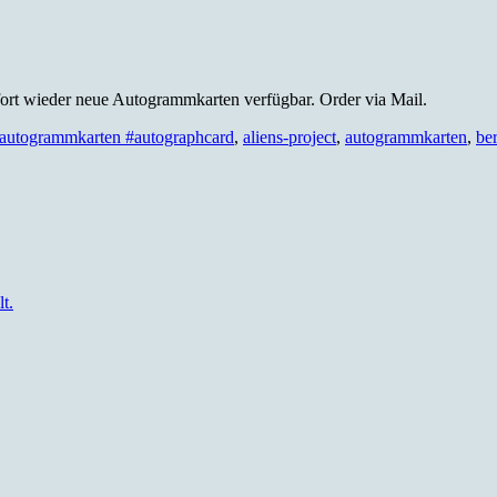
ort wieder neue Autogrammkarten verfügbar. Order via Mail.
#autogrammkarten #autographcard
,
aliens-project
,
autogrammkarten
,
be
t.