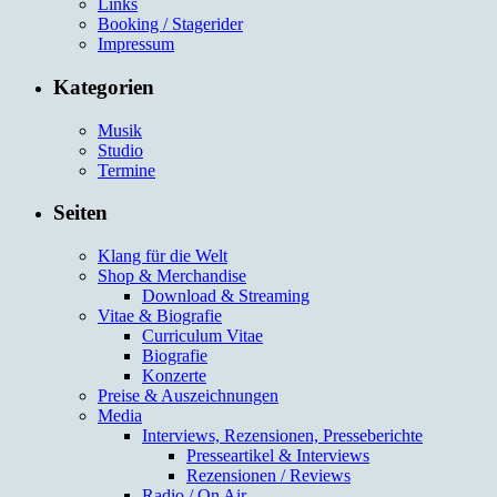
Links
Booking / Stagerider
Impressum
Kategorien
Musik
Studio
Termine
Seiten
Klang für die Welt
Shop & Merchandise
Download & Streaming
Vitae & Biografie
Curriculum Vitae
Biografie
Konzerte
Preise & Auszeichnungen
Media
Interviews, Rezensionen, Presseberichte
Presseartikel & Interviews
Rezensionen / Reviews
Radio / On Air