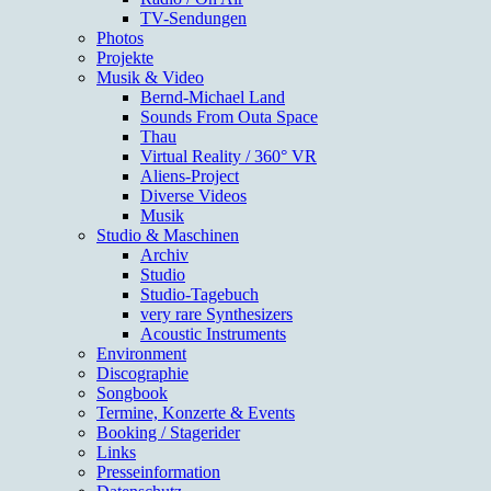
TV-Sendungen
Photos
Projekte
Musik & Video
Bernd-Michael Land
Sounds From Outa Space
Thau
Virtual Reality / 360° VR
Aliens-Project
Diverse Videos
Musik
Studio & Maschinen
Archiv
Studio
Studio-Tagebuch
very rare Synthesizers
Acoustic Instruments
Environment
Discographie
Songbook
Termine, Konzerte & Events
Booking / Stagerider
Links
Presseinformation