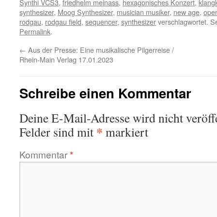
Synthi VCS3
,
friedhelm meinass
,
hexagonisches Konzert
,
klang
synthesizer
,
Moog Synthesizer
,
musician musiker
,
new age
,
open
rodgau
,
rodgau field
,
sequencer
,
synthesizer
verschlagwortet. S
Permalink
.
←
Aus der Presse: Eine musikalische Pilgerreise /
Rhein-Main Verlag 17.01.2023
Schreibe einen Kommentar
Deine E-Mail-Adresse wird nicht veröffe
*
Felder sind mit
markiert
Kommentar
*